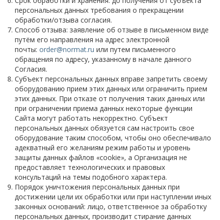
Срок обработки и хранения: до получения от субъекта
Нагреватели гибкие взрывозащищенные
персональных данных требования о прекращении
обработки/отзыва согласия.
Нагреватели гибкие высокотемпературные
Способ отзыва: заявление об отзыве в письменном виде
путём его направления на адрес электронной
Гибкие ленточные нагреватели (ЭНГЛ)
почты:
order@normat.ru
или путем письменного
обращения по адресу, указанному в начале данного
Плоские гибкие нагреватели
Согласия.
Субъект персональных данных вправе запретить своему
Инфракрасные нагреватели/излучатели
оборудованию прием этих данных или ограничить прием
этих данных. При отказе от получения таких данных или
Нагреватели инфракрасные изогнутые NS
при ограничении приема данных некоторые функции
Сайта могут работать некорректно. Субъект
персональных данных обязуется сам настроить свое
Нагреватели инфракрасные плоские (NP)
оборудование таким способом, чтобы оно обеспечивало
адекватный его желаниям режим работы и уровень
Нагреватели кварцевые
защиты данных файлов «cookie», а Организация не
предоставляет технологических и правовых
Кварцевые нагреватели/кассеты
консультаций на темы подобного характера.
Порядок уничтожения персональных данных при
Трубчатые кварцевые нагреватели
достижении цели их обработки или при наступлении иных
законных оснований: лицо, ответственное за обработку
Обогреватели шкафов автоматики (ОША)
персональных данных, производит стирание данных