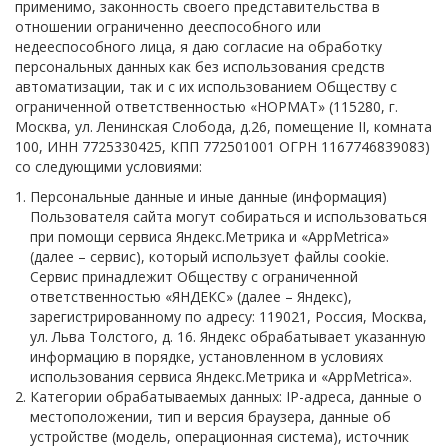
применимо, законность своего представительства в
Разработка ПО
отношении ограниченно дееспособного или
недееспособного лица, я даю согласие на обработку
Разработка и проектирование АСУ
персональных данных как без использования средств
автоматизации, так и с их использованием Обществу с
Разработка и производство контроллеров
ограниченной ответственностью «НОРМАТ» (115280, г.
Москва, ул. Ленинская Слобода, д.26, помещение II, комната
Промышленные нагреватели
100, ИНН 7725330425, КПП 772501001 ОГРН 1167746839083)
со следующими условиями:
Кольцевые и полукольцевые нагреватели
Персональные данные и иные данные (информация)
Керамические нагреватели
Пользователя сайта могут собираться и использоваться
при помощи сервиса Яндекс.Метрика и «AppMetrica»
Патронные нагреватели ТЭНП
(далее – сервис), который использует файлы cookie.
Сервис принадлежит Обществу с ограниченной
Алюминиевые нагреватели
ответственностью «ЯНДЕКС» (далее – Яндекс),
зарегистрированному по адресу: 119021, Россия, Москва,
ул. Льва Толстого, д. 16. Яндекс обрабатывает указанную
Плоские, П и Г-образные нагреватели
информацию в порядке, установленном в условиях
использования сервиса Яндекс.Метрика и «AppMetrica».
Сопловые нагреватели
Категории обрабатываемых данных: IP-адреса, данные о
местоположении, тип и версия браузера, данные об
Спиральные нагреватели (витковые)
устройстве (модель, операционная система), источник