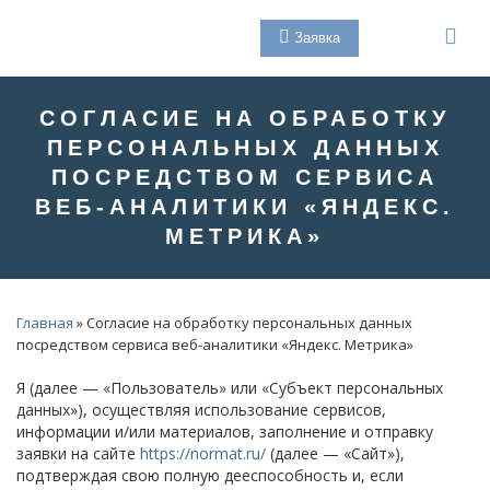
КАТАЛОГ
СОГЛАСИЕ НА ОБРАБОТКУ
Электрощитовое оборудование
ПЕРСОНАЛЬНЫХ ДАННЫХ
ПОСРЕДСТВОМ СЕРВИСА
Проектирование и сборка
ВЕБ-АНАЛИТИКИ «ЯНДЕКС.
Сборка электрощитового оборудования до 0,4 кВ
МЕТРИКА»
Сборка щитов автоматики и управления
Проектирование электрощитов
Главная
»
Согласие на обработку персональных данных
посредством сервиса веб-аналитики «Яндекс. Метрика»
Пусконаладочные работы и ТО
Я (далее — «Пользователь» или «Субъект персональных
данных»), осуществляя использование сервисов,
Гарантийное обслуживание
информации и/или материалов, заполнение и отправку
заявки на сайте
https://normat.ru/
(далее — «Сайт»),
Разработка и проектирование систем автоматизации
подтверждая свою полную дееспособность и, если