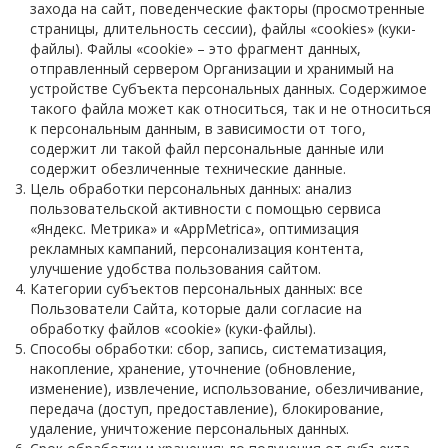
захода на сайт, поведенческие факторы (просмотренные
Гибкие ТЭНы
страницы, длительность сессии), файлы «cookies» (куки-
файлы). Файлы «cookie» – это фрагмент данных,
Трубчатые электронагреватели ТЭН/ТЭНБ
отправленный сервером Организации и хранимый на
устройстве Субъекта персональных данных. Содержимое
Нагреватели для экструдеров
такого файла может как относиться, так и не относиться
к персональным данным, в зависимости от того,
Датчики измерения температуры
содержит ли такой файл персональные данные или
содержит обезличенные технические данные.
Комплектующие
Цель обработки персональных данных: анализ
пользовательской активности с помощью сервиса
Вилки и вилочные разъемы
«Яндекс. Метрика» и «AppMetrica», оптимизация
рекламных кампаний, персонализация контента,
Кембрики термостойкие
улучшение удобства пользования сайтом.
Категории субъектов персональных данных: все
Монтажные пасты
Пользователи Сайта, которые дали согласие на
обработку файлов «cookie» (куки-файлы).
Термостойкие клеммные колодки
Способы обработки: сбор, запись, систематизация,
накопление, хранение, уточнение (обновление,
Термостойкие провода
изменение), извлечение, использование, обезличивание,
передача (доступ, предоставление), блокирование,
Нагреватели гибкие
удаление, уничтожение персональных данных.