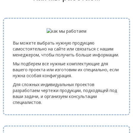
Разработка ПО
Разработка и проектирование АСУ
Разработка и производство контроллеров
Промышленные нагреватели
Вы можете выбрать нужную продукцию
самостоятельно на сайте или связаться с нашим
Кольцевые и полукольцевые нагреватели
менеджером, чтобы получить больше информации.
Керамические нагреватели
Мы подберем все нужные комплектующие для
вашего проекта или изготовим их специально, если
нужна особая конфигурация.
Патронные нагреватели ТЭНП
Для сложных индивидуальных проектов
Алюминиевые нагреватели
разработаем чертежи продукции, подходящей под
ваши задачи, и организуем консультации
Плоские, П и Г-образные нагреватели
специалистов.
Сопловые нагреватели
Спиральные нагреватели (витковые)