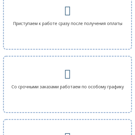
Гибкие ТЭНы
Трубчатые электронагреватели ТЭН/ТЭНБ
Приступаем к работе сразу после получения оплаты
Нагреватели для экструдеров
Датчики измерения температуры
Комплектующие
Вилки и вилочные разъемы
Кембрики термостойкие
Со срочными заказами работаем по особому графику
Монтажные пасты
Термостойкие клеммные колодки
Термостойкие провода
Нагреватели гибкие