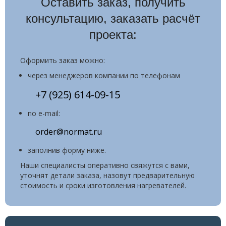
Оставить заказ, получить
Позисторные обогреватели шкафов автоматики
консультацию, заказать расчёт
Радиаторные обогреватели шкафов автоматики
проекта:
Нагреватели ёмкостей
Оформить заказ можно:
Нагреватели для бочек
через менеджеров компании по телефонам
Стандартные компоненты для пластиковой прессформы
+7 (925) 614-09-15
О КОМПАНИИ
по e-mail:
order@normat.ru
СОТРУДНИЧЕСТВО
заполнив форму ниже.
СЕРТИФИКАТЫ
Наши специалисты оперативно свяжутся с вами,
ГАЛЕРЕЯ
уточнят детали заказа, назовут предварительную
стоимость и сроки изготовления нагревателей.
КОНТАКТЫ