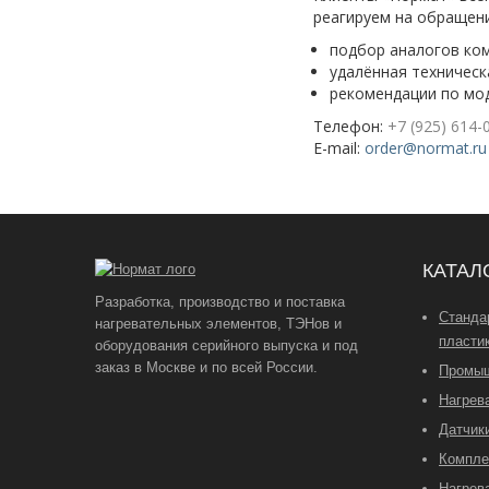
реагируем на обращени
подбор аналогов ком
удалённая техническ
рекомендации по мод
Телефон:
+7 (925) 614-
E-mail:
order@normat.ru
КАТАЛ
Разработка, производство и поставка
Станда
нагревательных элементов, ТЭНов и
пласти
оборудования серийного выпуска и под
заказ в Москве и по всей России.
Промыш
Нагрев
Датчик
Компл
Нагрев