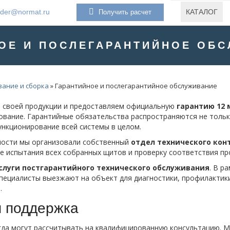
rder@normat.ru
КАТАЛОГ
Получить расчет
ОЕ И ПОСЛЕГАРАНТИЙНОЕ ОБ
ание и сборка
»
Гарантийное и послегарантийное обслуживание
е своей продукции и предоставляем официальную
гарантию 12 
ование. Гарантийные обязательства распространяются не толь
ункционирование всей системы в целом.
ости мы организовали собственный
отдел технического кон
е испытания всех собранных щитов и проверку соответствия пр
слуги постгарантийного технического обслуживания
. В р
пециалисты выезжают на объект для диагностики, профилактики
.
я поддержка
гда могут рассчитывать на квалифицированную консультацию. 