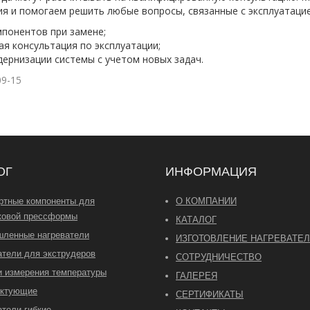
я и помогаем решить любые вопросы, связанные с эксплуатаци
понентов при замене;
ая консультация по эксплуатации;
ернизации системы с учетом новых задач.
09-15
ОГ
ИНФОРМАЦИЯ
ртные компоненты для
О КОМПАНИИ
ковой прессформы
КАТАЛОГ
ленные нагреватели
ИЗГОТОВЛЕНИЕ НАГРЕВАТЕ
атели для экструдеров
СОТРУДНИЧЕСТВО
и измерения температуры
ГАЛЕРЕЯ
ектующие
СЕРТИФИКАТЫ
атели гибкие