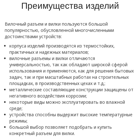
Преимущества изделий
Позисторные обогреватели шкафов автоматики
Радиаторные обогреватели шкафов автоматики
Вилочный разъем и вилки пользуются большой
популярностью, обусловленной многочисленными
Нагреватели ёмкостей
достоинствами устройств:
Нагреватели для бочек
корпуса изделий производятся из термостойких,
практичных и надежных материалов;
Стандартные компоненты для пластиковой прессформы
вилочные разъемы и вилки отличаются
универсальностью, так как обладают широкой сферой
О КОМПАНИИ
использования и применяются, как для решения бытовых
задач, так и при масштабных работах на строительных
СОТРУДНИЧЕСТВО
площадках, в производственных цехах и т.д.;
металлические составляющие конструкции защищены от
СЕРТИФИКАТЫ
негативного воздействия коррозии;
некоторые виды можно эксплуатировать во влажной
ГАЛЕРЕЯ
среде;
устройства способны выдержит высокие температурные
КОНТАКТЫ
режимы;
большой выбор позволяет подобрать и купить
конкретный разъем для вилки.