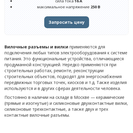
сила тока
16 А
Нагреватели гибкие взрывозащищенные
максимальное напряжение
250 В
Нагреватели гибкие высокотемпературные
Запросить цену
Гибкие ленточные нагреватели (ЭНГЛ)
Плоские гибкие нагреватели
Вилочные разъемы и вилки
применяются для
подключения любых типов электрооборудования к системе
Инфракрасные нагреватели/излучатели
питания. Это функциональные устройства, отличающиеся
продуманной конструкцией. Нередко применяются при
Нагреватели инфракрасные изогнутые NS
строительных работах, ремонте, реконструкции
строительных объектов, подходят для энергоснабжения
Нагреватели инфракрасные плоские (NP)
передвижных торговых точек, киосков и т.д. Также изделия
используются и в других сферах деятельности человека.
Нагреватели кварцевые
Постоянно в наличии на складе в Москве — керамические
Кварцевые нагреватели/кассеты
(прямые и изогнутые) и силиконовые двухконтактные вилки,
силиконовые трехконтактные, а также двух и трех
Трубчатые кварцевые нагреватели
контактные вилочные разъемы.
Обогреватели шкафов автоматики (ОША)