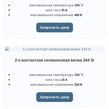
Разработка ПО
максимальная температура
350 ˚C
сила тока
35 А
Разработка и проектирование АСУ
максимальное напряжение
400 В
Разработка и производство контроллеров
Запросить цену
Промышленные нагреватели
Кольцевые и полукольцевые нагреватели
Керамические нагреватели
2-х контактная силиконовая вилка 344 Si
Патронные нагреватели ТЭНП
Алюминиевые нагреватели
максимальная температура
250 ˚C
сила тока
25 А
Плоские, П и Г-образные нагреватели
максимальное напряжение
250 В
Сопловые нагреватели
Запросить цену
Спиральные нагреватели (витковые)