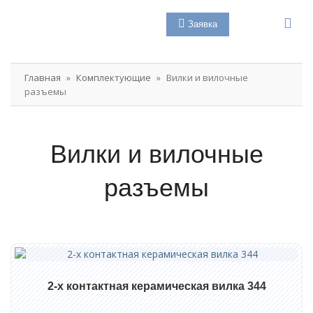
КАТАЛОГ
Главная
»
Комплектующие
»
Вилки и вилочные
Электрощитовое оборудование
разъемы
Проектирование и сборка
Вилки и вилочные
Сборка электрощитового оборудования до 0,4 кВ
Сборка щитов автоматики и управления
разъемы
Проектирование электрощитов
Пусконаладочные работы и ТО
Гарантийное обслуживание
2-х контактная керамическая вилка 344
Разработка и проектирование систем автоматизации