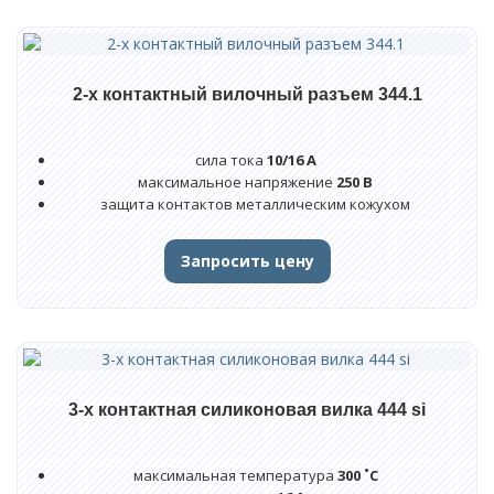
Гибкие ТЭНы
Трубчатые электронагреватели ТЭН/ТЭНБ
2-х контактный вилочный разъем 344.1
Нагреватели для экструдеров
Датчики измерения температуры
сила тока
10/16 А
максимальное напряжение
250 В
Комплектующие
защита контактов металлическим кожухом
Вилки и вилочные разъемы
Запросить цену
Кембрики термостойкие
Монтажные пасты
Термостойкие клеммные колодки
3-х контактная силиконовая вилка 444 si
Термостойкие провода
Нагреватели гибкие
максимальная температура
300 ˚С