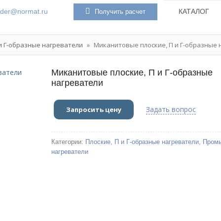
rder@normat.ru
КАТАЛОГ
Получить расчет
 и Г-образные нагреватели
»
Миканитовые плоские, П и Г-образные 
Миканитовые плоские, П и Г-образные
нагреватели
Задать вопрос
Категории:
Плоские, П и Г-образные нагреватели
,
Пром
нагреватели