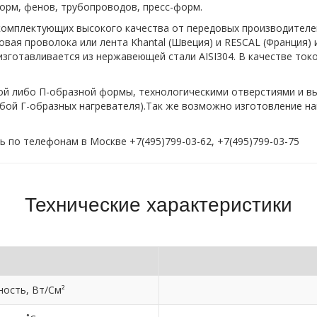
орм, фенов, трубопроводов, пресс-форм.
комплектующих высокого качества от передовых производителей
вая проволока или лента Khantal (Швеция) и RESCAL (Франция) 
 изготавливается из нержавеющей стали AISI304. В качестве т
ой либо П-образной формы, технологическими отверстиями и в
обой Г-образных нагревателя).Так же возможно изготовление 
по телефонам в Москве +7(495)799-03-62, +7(495)799-03-75
Технические характеристики
ость, Вт/См²