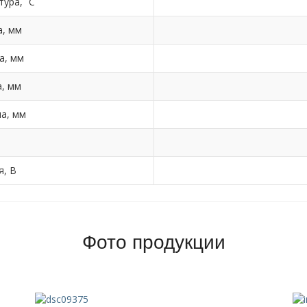
ура, ˚C
, мм
а, мм
, мм
а, мм
я, В
Фото продукции