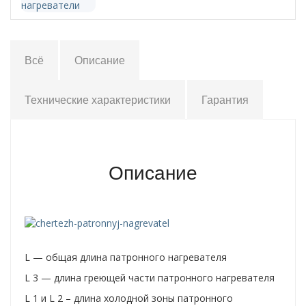
Гибкие ТЭНы
Трубчатые электронагреватели ТЭН/ТЭНБ
Всё
Описание
Нагреватели для экструдеров
Датчики измерения температуры
Технические характеристики
Гарантия
Комплектующие
Вилки и вилочные разъемы
Описание
Кембрики термостойкие
Монтажные пасты
Термостойкие клеммные колодки
L — общая длина патронного нагревателя
Термостойкие провода
L 3 — длина греющей части патронного нагревателя
Нагреватели гибкие
L 1 и L 2 – длина холодной зоны патронного