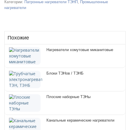
Категории:
Разработка ПО
Патронные нагреватели ТЭНП
,
Промышленные
нагреватели
Разработка и проектирование АСУ
Разработка и производство контроллеров
Похожие
Промышленные нагреватели
Кольцевые и полукольцевые нагреватели
Нагреватели хомутовые миканитовые
Керамические нагреватели
Патронные нагреватели ТЭНП
Блоки ТЭНов / ТЭНБ
Алюминиевые нагреватели
Плоские наборные ТЭНы
Плоские, П и Г-образные нагреватели
Сопловые нагреватели
Канальные керамические нагреватели
Спиральные нагреватели (витковые)