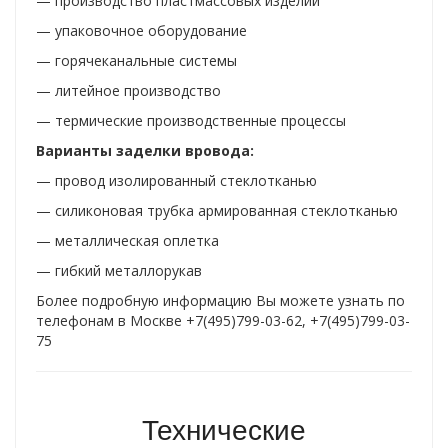
— производство пластмассовых изделий
Позисторные обогреватели шкафов автоматики
— упаковочное оборудование
Радиаторные обогреватели шкафов автоматики
— горячеканальные системы
— литейное производство
Нагреватели ёмкостей
— термические производственные процессы
Нагреватели для бочек
Варианты заделки вровода:
— провод изолированный стеклотканью
Стандартные компоненты для пластиковой прессформы
— силиконовая трубка армированная стеклотканью
О КОМПАНИИ
— металлическая оплетка
СОТРУДНИЧЕСТВО
— гибкий металлорукав
Более подробную информацию Вы можете узнать по
СЕРТИФИКАТЫ
телефонам в Москве +7(495)799-03-62, +7(495)799-03-
75
ГАЛЕРЕЯ
КОНТАКТЫ
Технические