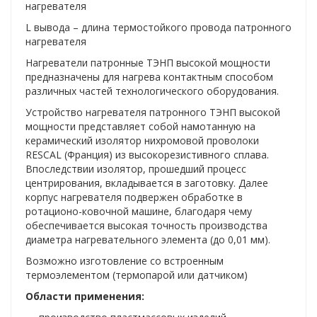
нагревателя
Нагреватели гибкие взрывозащищенные
L вывода – длина термостойкого провода патронного
Нагреватели гибкие высокотемпературные
нагревателя
Нагреватели патронные ТЭНП высокой мощности
Гибкие ленточные нагреватели (ЭНГЛ)
предназначены для нагрева контактным способом
различных частей технологического оборудования.
Плоские гибкие нагреватели
Устройство нагревателя патронного ТЭНП высокой
Инфракрасные нагреватели/излучатели
мощности представляет собой намотанную на
керамический изолятор нихромовой проволоки
RESCAL (Франция) из высокорезистивного сплава.
Нагреватели инфракрасные изогнутые NS
Впоследствии изолятор, прошедший процесс
центрирования, вкладывается в заготовку. Далее
Нагреватели инфракрасные плоские (NP)
корпус нагревателя подвержен обработке в
ротационо-ковочной машине, благодаря чему
Нагреватели кварцевые
обеспечивается высокая точность производства
диаметра нагревательного элемента (до 0,01 мм).
Кварцевые нагреватели/кассеты
Возможно изготовление со встроенным
Трубчатые кварцевые нагреватели
термоэлементом (термопарой или датчиком)
Области применения:
Обогреватели шкафов автоматики (ОША)