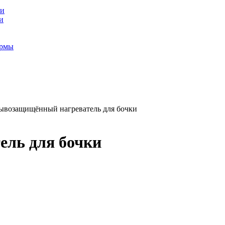
ки
и
ормы
ывозащищённый нагреватель для бочки
ль для бочки