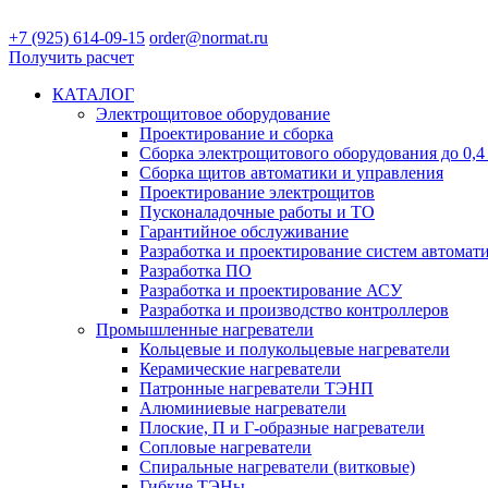
+7 (925) 614-09-15
order@normat.ru
Получить расчет
КАТАЛОГ
Электрощитовое оборудование
Проектирование и сборка
Сборка электрощитового оборудования до 0,4
Сборка щитов автоматики и управления
Проектирование электрощитов
Пусконаладочные работы и ТО
Гарантийное обслуживание
Разработка и проектирование систем автомат
Разработка ПО
Разработка и проектирование АСУ
Разработка и производство контроллеров
Промышленные нагреватели
Кольцевые и полукольцевые нагреватели
Керамические нагреватели
Патронные нагреватели ТЭНП
Алюминиевые нагреватели
Плоские, П и Г-образные нагреватели
Сопловые нагреватели
Спиральные нагреватели (витковые)
Гибкие ТЭНы